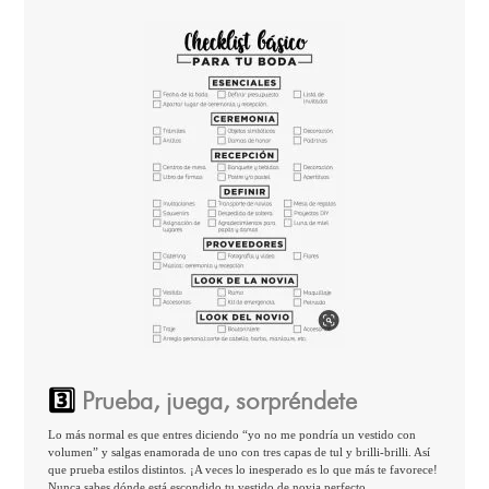
3️⃣
Prueba, juega, sorpréndete
Lo más normal es que entres diciendo “yo no me pondría un vestido con
volumen” y salgas enamorada de uno con tres capas de tul y brilli-brilli. Así
que prueba estilos distintos. ¡A veces lo inesperado es lo que más te favorece!
Nunca sabes dónde está escondido tu vestido de novia perfecto.