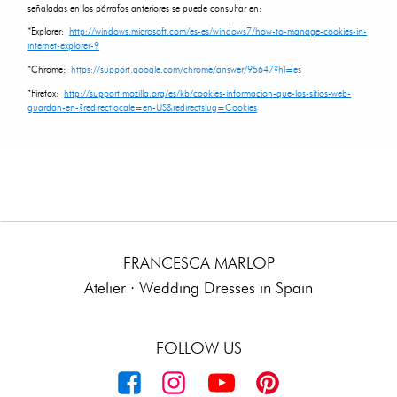
señaladas en los párrafos anteriores se puede consultar en:
*Explorer:
http://windows.microsoft.com/es-es/windows7/how-to-manage-cookies-in-
internet-explorer-9
*Chrome:
https://support.google.com/chrome/answer/95647?hl=es
*Firefox:
http://support.mozilla.org/es/kb/cookies-informacion-que-los-sitios-web-
guardan-en-?redirectlocale=en-US&redirectslug=Cookies
FRANCESCA MARLOP
Atelier · Wedding Dresses in Spain
FOLLOW US