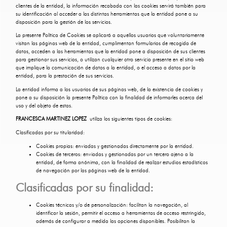
clientes de la entidad, la información recabada con las cookies servirá también para
su identificación al acceder a las distintas herramientas que la entidad pone a su
disposición para la gestión de los servicios.
La presente Política de Cookies se aplicará a aquellos usuarios que voluntariamente
visitan las páginas web de la entidad, cumplimentan formularios de recogida de
datos, acceden a las herramientas que la entidad pone a disposición de sus clientes
para gestionar sus servicios, o utilizan cualquier otro servicio presente en el sitio web
que implique la comunicación de datos a la entidad, o el acceso a datos por la
entidad, para la prestación de sus servicios.
La entidad informa a los usuarios de sus páginas web, de la existencia de cookies y
pone a su disposición la presente Política con la finalidad de informarles acerca del
uso y del objeto de estas.
FRANCESCA MARTINEZ LOPEZ
utiliza los siguientes tipos de cookies:
Clasificadas por su titularidad:
Cookies propias: enviadas y gestionadas directamente por la entidad.
Cookies de terceros: enviadas y gestionadas por un tercero ajeno a la
entidad, de forma anónima, con la finalidad de realizar estudios estadísticos
de navegación por las páginas web de la entidad.
Clasificadas por su finalidad:
Cookies técnicas y/o de personalización: facilitan la navegación, al
identificar la sesión, permitir el acceso a herramientas de acceso restringido,
además de configurar a medida las opciones disponibles. Posibilitan la