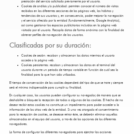
prestación del servicio solicitado previamente por el usuario.
Cookies de análisis y/o publicidad: permiten conocer el número de visitas
recibidas en las diferentes secciones de las páginas web, los hábitos y
tendencias de sus usuarios y, en consecuencia, poder mejorar la navegación
y el servicio ofrecido por la entidad (fundamentalmente, Google Analytics),
así como gestionar los espacios publicitarios incluidos en la página web
visitada por el usuario. Recopila datos de forma anónima con la finalidad de
obtener perfiles de navegación de los usuarios.
Clasificadas por su duración:
Cookies de sesión: recaban y almacenan los datos mientras el usuario
accede a la página web.
Cookies persistentes: recaban y almacenan los datos en el terminal del
usuario durante un periodo de tiempo variable en función de cuál sea la
finalidad para la que han sido utilizadas.
El tiempo de conservación de las cookies dependerá del tipo de que se trate y siempre
será el mínimo indispensable para cumplir su finalidad.
En cualquier caso, los usuarios pueden configurar su navegador, de manera que se
deshabilite o bloquee la recepción de todas o algunas de las cookies. El hecho de no
desear recibir estas cookies no constituye un impedimento para poder acceder a la
información de los sitios web de la entidad. Si una vez otorgado el consentimiento
para la recepción de cookies, se desease retirar éste, se deberán eliminar aquellas
almacenadas en el equipo del usuario, a través de las opciones de los diferentes
navegadores.
La forma de configurar los diferentes navegadores para ejercitar las acciones